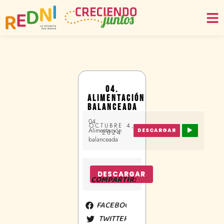
04.
ALIMENTACIÓN
BALANCEADA
04
OCTUBRE 4,
Alimentación
DESCARGAR
2024
balanceada
DESCARGAR
COMPARTIR:
FACEBOOK
TWITTER