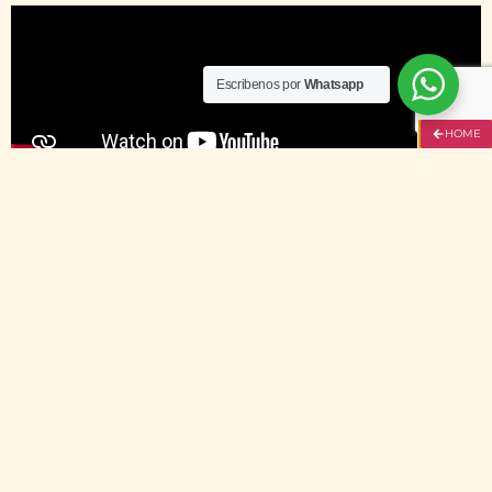
Escribenos por
Whatsapp
HOME
¡Dale agua segura a tus hijos!
⁠¡Consume proteína!